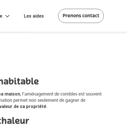
rie
Prenons contact
e
Les aides
tien
habitable
, l’aménagement de combles est souvent
 sa maison
formation permet non seulement de gagner de
.
valeur de sa propriété
chaleur