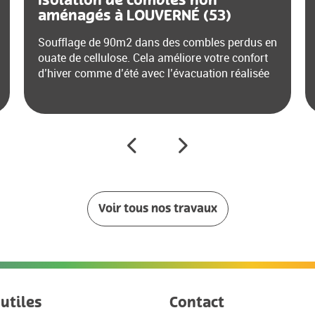
Isolation de combles non
aménagés à LOUVERNÉ (53)
Soufflage de 90m2 dans des combles perdus en
ouate de cellulose. Cela améliore votre confort
d’hiver comme d’été avec l’évacuation réalisée
Précédent
Suivant
Voir tous nos travaux
 utiles
Contact