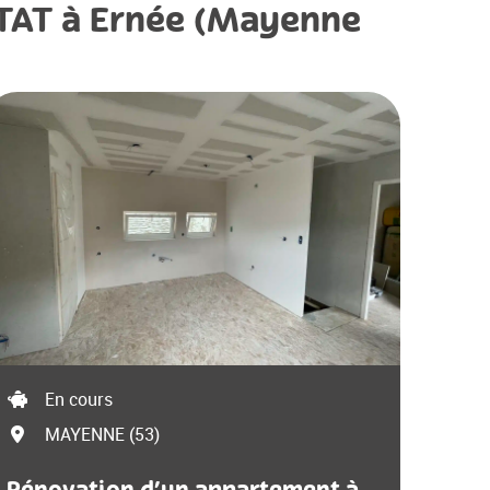
ITAT à Ernée (Mayenne
En cours
MAYENNE (53)